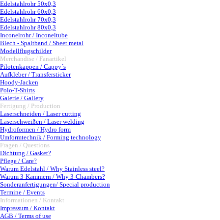
Edelstahlrohr 50x0,3
Edelstahlrohr 60x0,3
Edelstahlrohr 70x0,3
Edelstahlrohr 80x0,3
Inconelrohr / Inconeltube
Blech - Spaltband / Sheet metal
Modellflugschilder
Merchandise / Fanartikel
▼
Pilotenkappen / Cappy´s
Aufkleber / Transfersticker
Hoody-Jacken
Polo-T-Shirts
Galerie / Gallery
Fertigung / Production
▼
Laserschneiden / Laser cutting
Laserschweißen / Laser welding
Hydroformen / Hydro form
Umformtechnik / Forming technology
Fragen / Questions
▼
Dichtung / Gasket?
Pflege / Care?
Warum Edelstahl / Why Stainless steel?
Warum 3-Kammern / Why 3-Chambers?
Sonderanfertigungen/ Special production
Termine / Events
Informationen / Kontakt
▼
Impressum / Kontakt
AGB / Terms of use