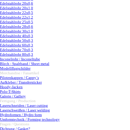
Edelstahlrohr 20x0,6
Edelstahlrohr 20x1,0
Edelstahlrohr 22x0,5
Edelstahlrohr 22x1,2
Edelstahlrohr 25x0,5
Edelstahlrohr 28x0,6
Edelstahlrohr 30x1,0
Edelstahlrohr 40x0,3
Edelstahlrohr 50x0,3
Edelstahlrohr 60x0,3
Edelstahlrohr 70x0,3
Edelstahlrohr 80x0,3
Inconelrohr / Inconeltube
Blech - Spaltband / Sheet metal
Modellflugschilder
Merchandise / Fanartikel
▼
Pilotenkappen / Cappy´s
Aufkleber / Transfersticker
Hoody-Jacken
Polo-T-Shirts
Galerie / Gallery
Fertigung / Production
▼
Laserschneiden / Laser cutting
Laserschweißen / Laser welding
Hydroformen / Hydro form
Umformtechnik / Forming technology
Fragen / Questions
▼
Dichtung / Gasket?