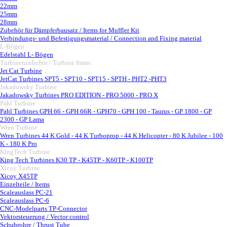
22mm
25mm
28mm
Zubehör für Dämpferbausatz / Items for Muffler Kit
Verbindungs- und Befestigungsmaterial / Connection and Fixing material
L-Bögen
▼
Edelstahl L- Bögen
Turbinenzubehör / Turbine Items
▼
Jet Cat Turbine
▼
JetCat Turbines SPT5 - SPT10 - SPT15 - SPTH - PHT2 -PHT3
Jakadowsky Turbine
▼
Jakadowsky Turbines PRO EDITION - PRO 5000 - PRO X
Pahl Turbine
▼
Pahl Turbines GPH 66 - GPH 66R - GPH70 - GPH 100 - Taurus - GP 1800 - GP
2300 - GP Lama
Wren Turbine
▼
Wren Turbines 44 K Gold - 44 K Turboprop - 44 K Helicopter - 80 K Jubilee - 100
K - 180 K Pro
KingTech Turbine
▼
King Tech Turbines K30 TP - K45TP - K60TP - K100TP
Xicoy Turbine
▼
Xicoy X45TP
Einzelteile / Items
Scaleauslass PC-21
Scaleauslass PC-6
CNC-Modelparts TP-Connector
Vektorsteuerung / Vector control
Schubrohre / Thrust Tube