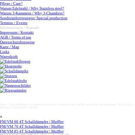
Pflege / Care?
Warum Edelstahl / Why Stainless steel?
Warum 3-Kammern / Why 3-Chambers?
Sonderanfertigungen/ Special production
Termine / Events
Informationen / Kontakt
▼
Impressum / Kontakt
AGB / Terms of use
Datenschutzhinweise
Karte / Map
Links
Warenkorb
FM/VM 85 4T Schalldämpfer / Muffler
Shop > Edelstahldämpfer- Krümmer und Zubehör / Stainless steel muffler- manifolds and equipment >
Fiala/Valach -
Motoren Schalldämpfer / Muffler
Saltar menú
×
FM/VM 60 4T Schalldämpfer / Muffler
FM/VM 70 4T Schalldämpfer / Muffler
FM/VM 85 4T Schalldämpfer / Muffler