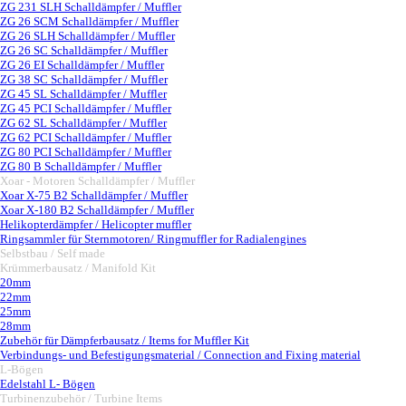
ZG 231 SLH Schalldämpfer / Muffler
ZG 26 SCM Schalldämpfer / Muffler
ZG 26 SLH Schalldämpfer / Muffler
ZG 26 SC Schalldämpfer / Muffler
ZG 26 EI Schalldämpfer / Muffler
ZG 38 SC Schalldämpfer / Muffler
ZG 45 SL Schalldämpfer / Muffler
ZG 45 PCI Schalldämpfer / Muffler
ZG 62 SL Schalldämpfer / Muffler
ZG 62 PCI Schalldämpfer / Muffler
ZG 80 PCI Schalldämpfer / Muffler
ZG 80 B Schalldämpfer / Muffler
Xoar - Motoren Schalldämpfer / Muffler
▼
Xoar X-75 B2 Schalldämpfer / Muffler
Xoar X-180 B2 Schalldämpfer / Muffler
Helikopterdämpfer / Helicopter muffler
Ringsammler für Sternmotoren/ Ringmuffler for Radialengines
Selbstbau / Self made
▼
Krümmerbausatz / Manifold Kit
▼
20mm
22mm
25mm
28mm
Zubehör für Dämpferbausatz / Items for Muffler Kit
Verbindungs- und Befestigungsmaterial / Connection and Fixing material
L-Bögen
▼
Edelstahl L- Bögen
Turbinenzubehör / Turbine Items
▼