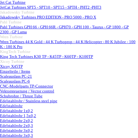
Jet Cat Turbine
▼
JetCat Turbines SPT5 - SPT10 - SPT15 - SPTH - PHT2 -PHT3
Jakadowsky Turbine
▼
Jakadowsky Turbines PRO EDITION - PRO 5000 - PRO X
Pahl Turbine
▼
Pahl Turbines GPH 66 - GPH 66R - GPH70 - GPH 100 - Taurus - GP 1800 - GP
2300 - GP Lama
Wren Turbine
▼
Wren Turbines 44 K Gold - 44 K Turboprop - 44 K Helicopter - 80 K Jubilee - 100
K - 180 K Pro
KingTech Turbine
▼
King Tech Turbines K30 TP - K45TP - K60TP - K100TP
Xicoy Turbine
▼
Xicoy X45TP
Einzelteile / Items
Scaleauslass PC-21
Scaleauslass PC-6
CNC-Modelparts TP-Connector
Vektorsteuerung / Vector control
Schubrohre / Thrust Tube
Edelstahlrohr / Stainless steel pipe
▼
Edelstahlrohr
Edelstahlrohr 1x0,2
Edelstahlrohr 1,5x0,2
Edelstahlrohr 2x0,2
Edelstahlrohr 2x0,3
Edelstahlrohr 3x0,2
Edelstahlrohr 3x0,3