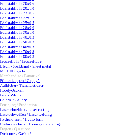
Edelstahlrohr 20x0,6
Edelstahlrohr 20x1,0
Edelstahlrohr 22x0,5
Edelstahlrohr 22x1,2
Edelstahlrohr 25x0,5
Edelstahlrohr 28x0,6
Edelstahlrohr 30x1,0
Edelstahlrohr 40x0,3
Edelstahlrohr 50x0,3
Edelstahlrohr 60x0,3
Edelstahlrohr 70x0,3
Edelstahlrohr 80x0,3
Inconelrohr / Inconeltube
Blech - Spaltband / Sheet metal
Modellflugschilder
Merchandise / Fanartikel
▼
Pilotenkappen / Cappy´s
Aufkleber / Transfersticker
Hoody-Jacken
Polo-T-Shirts
Galerie / Gallery
Fertigung / Production
▼
Laserschneiden / Laser cutting
Laserschweißen / Laser welding
Hydroformen / Hydro form
Umformtechnik / Forming technology
Fragen / Questions
▼
Dichtung / Gasket?