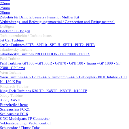
22mm
25mm
28mm
Zubehör für Dämpferbausatz / Items for Muffler Kit
Verbindungs- und Befestigungsmaterial / Connection and Fixing material
L-Bögen
▼
Edelstahl L- Bögen
Turbinenzubehör / Turbine Items
▼
Jet Cat Turbine
▼
JetCat Turbines SPT5 - SPT10 - SPT15 - SPTH - PHT2 -PHT3
Jakadowsky Turbine
▼
Jakadowsky Turbines PRO EDITION - PRO 5000 - PRO X
Pahl Turbine
▼
Pahl Turbines GPH 66 - GPH 66R - GPH70 - GPH 100 - Taurus - GP 1800 - GP
2300 - GP Lama
Wren Turbine
▼
Wren Turbines 44 K Gold - 44 K Turboprop - 44 K Helicopter - 80 K Jubilee - 100
K - 180 K Pro
KingTech Turbine
▼
King Tech Turbines K30 TP - K45TP - K60TP - K100TP
Xicoy Turbine
▼
Xicoy X45TP
Einzelteile / Items
Scaleauslass PC-21
Scaleauslass PC-6
CNC-Modelparts TP-Connector
Vektorsteuerung / Vector control
Schubrohre / Thrust Tube