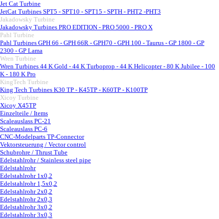
Jet Cat Turbine
▼
JetCat Turbines SPT5 - SPT10 - SPT15 - SPTH - PHT2 -PHT3
Jakadowsky Turbine
▼
Jakadowsky Turbines PRO EDITION - PRO 5000 - PRO X
Pahl Turbine
▼
Pahl Turbines GPH 66 - GPH 66R - GPH70 - GPH 100 - Taurus - GP 1800 - GP
2300 - GP Lama
Wren Turbine
▼
Wren Turbines 44 K Gold - 44 K Turboprop - 44 K Helicopter - 80 K Jubilee - 100
K - 180 K Pro
KingTech Turbine
▼
King Tech Turbines K30 TP - K45TP - K60TP - K100TP
Xicoy Turbine
▼
Xicoy X45TP
Einzelteile / Items
Scaleauslass PC-21
Scaleauslass PC-6
CNC-Modelparts TP-Connector
Vektorsteuerung / Vector control
Schubrohre / Thrust Tube
Edelstahlrohr / Stainless steel pipe
▼
Edelstahlrohr
Edelstahlrohr 1x0,2
Edelstahlrohr 1,5x0,2
Edelstahlrohr 2x0,2
Edelstahlrohr 2x0,3
Edelstahlrohr 3x0,2
Edelstahlrohr 3x0,3