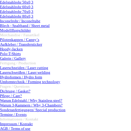
Edelstahlrohr 50x0,3
Edelstahlrohr 60x0,3
Edelstahlrohr 70x0,3
Edelstahlrohr 80x0,3
Inconelrohr / Inconeltube
Blech - Spaltband / Sheet metal
Modellflugschilder
Merchandise / Fanartikel
▼
Pilotenkappen / Cappy´s
Aufkleber / Transfersticker
Hoody-Jacken
Polo-T-Shirts
Galerie / Gallery
Fertigung / Production
▼
Laserschneiden / Laser cutting
Laserschweißen / Laser welding
Hydroformen / Hydro form
Umformtechnik / Forming technology
Fragen / Questions
▼
Dichtung / Gasket?
Pflege / Care?
Warum Edelstahl / Why Stainless steel?
Warum 3-Kammern / Why 3-Chambers?
Sonderanfertigungen/ Special production
Termine / Events
Informationen / Kontakt
▼
Impressum / Kontakt
AGB / Terms of use