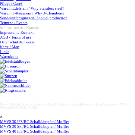
Pflege / Care?
Warum Edelstahl / Why Stainless steel?
Warum 3-Kammern / Why 3-Chambers?
Sonderanfertigungen/ Special production
Termine / Events
Informationen / Kontakt
▼
Impressum / Kontakt
AGB / Terms of use
Datenschutzhinweise
Karte / Map
Links
Warenkorb
MVVS 96 NP Schalldämpfer / Muffler
Shop > Edelstahldämpfer- Krümmer und Zubehör / Stainless steel muffler- manifolds and equipment >
MVVS -
Motoren Schalldämpfer / Muffler
Saltar menú
×
MVVS 30 IFS/RC Schalldämpfer / Muffler
MVVS 30 SPI/RC Schalldämpfer / Muffler
MVVS 40 IFS/RC Schalldämpfer / Muffler