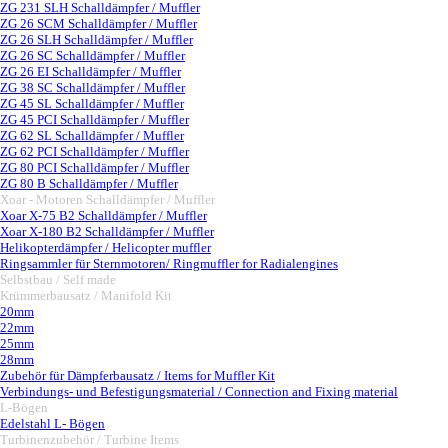
ZG 231 SLH Schalldämpfer / Muffler
ZG 26 SCM Schalldämpfer / Muffler
ZG 26 SLH Schalldämpfer / Muffler
ZG 26 SC Schalldämpfer / Muffler
ZG 26 EI Schalldämpfer / Muffler
ZG 38 SC Schalldämpfer / Muffler
ZG 45 SL Schalldämpfer / Muffler
ZG 45 PCI Schalldämpfer / Muffler
ZG 62 SL Schalldämpfer / Muffler
ZG 62 PCI Schalldämpfer / Muffler
ZG 80 PCI Schalldämpfer / Muffler
ZG 80 B Schalldämpfer / Muffler
Xoar - Motoren Schalldämpfer / Muffler
▼
Xoar X-75 B2 Schalldämpfer / Muffler
Xoar X-180 B2 Schalldämpfer / Muffler
Helikopterdämpfer / Helicopter muffler
Ringsammler für Sternmotoren/ Ringmuffler for Radialengines
Selbstbau / Self made
▼
Krümmerbausatz / Manifold Kit
▼
20mm
22mm
25mm
28mm
Zubehör für Dämpferbausatz / Items for Muffler Kit
Verbindungs- und Befestigungsmaterial / Connection and Fixing material
L-Bögen
▼
Edelstahl L- Bögen
Turbinenzubehör / Turbine Items
▼