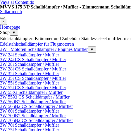
Vaya al Contenido
MVVS 175 NP Schalldämpfer / Muffler - Zimmermann Schalldämp
Saltar menú
×
Homepage
Shop
▼
Edelstahldämpfer- Krümmer und Zubehör / Stainless steel muffler- ma
Edelstahlschalldämpfer für Flugmotoren
3W - Motoren Schalldämpfer / Engines Muffler
▼
3W 24i Schalldämpfer / Muffler
3W 24i CS Schalldämpfer / Muffler
3W 28i Schalldämpfer / Muffler
3W 28i CS Schalldämpfer / Muffler
3W 35i Schalldämpfer / Muffler
3W 35i CS Schalldämpfer / Muffler
3W 55i Schalldämpfer / Muffler
3W 55i CS Schalldämpfer / Muffler
3W 55Xi Schalldämpfer / Muffler
3W 55Xi CS Schalldämpfer / Muffler
3W 56 iB2 Schalldämpfer / Muffler
3W 56 iB2 CS Schalldämpfer / Muffler
3W 60i Schalldämpfer / Muffler
3W 70 iB2 Schalldämpfer / Muffler
3W 70 iB2 CS Schalldämpfer / Muffler
3W 70i Schalldämpfer / Muffler
3W 75i Schalldämpfer / Muffler