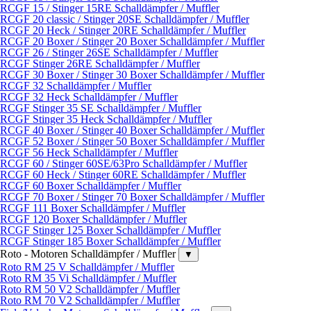
RCGF 15 / Stinger 15RE Schalldämpfer / Muffler
RCGF 20 classic / Stinger 20SE Schalldämpfer / Muffler
RCGF 20 Heck / Stinger 20RE Schalldämpfer / Muffler
RCGF 20 Boxer / Stinger 20 Boxer Schalldämpfer / Muffler
RCGF 26 / Stinger 26SE Schalldämpfer / Muffler
RCGF Stinger 26RE Schalldämpfer / Muffler
RCGF 30 Boxer / Stinger 30 Boxer Schalldämpfer / Muffler
RCGF 32 Schalldämpfer / Muffler
RCGF 32 Heck Schalldämpfer / Muffler
RCGF Stinger 35 SE Schalldämpfer / Muffler
RCGF Stinger 35 Heck Schalldämpfer / Muffler
RCGF 40 Boxer / Stinger 40 Boxer Schalldämpfer / Muffler
RCGF 52 Boxer / Stinger 50 Boxer Schalldämpfer / Muffler
RCGF 56 Heck Schalldämpfer / Muffler
RCGF 60 / Stinger 60SE/63Pro Schalldämpfer / Muffler
RCGF 60 Heck / Stinger 60RE Schalldämpfer / Muffler
RCGF 60 Boxer Schalldämpfer / Muffler
RCGF 70 Boxer / Stinger 70 Boxer Schalldämpfer / Muffler
RCGF 111 Boxer Schalldämpfer / Muffler
RCGF 120 Boxer Schalldämpfer / Muffler
RCGF Stinger 125 Boxer Schalldämpfer / Muffler
RCGF Stinger 185 Boxer Schalldämpfer / Muffler
Roto - Motoren Schalldämpfer / Muffler
▼
Roto RM 25 V Schalldämpfer / Muffler
Roto RM 35 Vi Schalldämpfer / Muffler
Roto RM 50 V2 Schalldämpfer / Muffler
Roto RM 70 V2 Schalldämpfer / Muffler