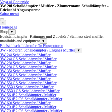
Vaya al Contenido
3W 28i Schalldämpfer / Muffler - Zimmermann Schalldämpfer -
Edelstahl Abgassysteme
Saltar menú
×
Homepage
Shop
▼
Edelstahldämpfer- Krümmer und Zubehör / Stainless steel muffler-
manifolds and equipment
▼
Edelstahlschalldämpfer für Flugmotoren
3W - Motoren Schalldämpfer / Engines Muffler
▼
3W 24i Schalldämpfer / Muffler
3W 24i CS Schalldämpfer / Muffler
3W 28i Schalldämpfer / Muffler
3W 28i CS Schalldämpfer / Muffler
3W 35i Schalldämpfer / Muffler
3W 35i CS Schalldämpfer / Muffler
3W 55i Schalldämpfer / Muffler
3W 55i CS Schalldämpfer / Muffler
3W 55Xi Schalldämpfer / Muffler
3W 55Xi CS Schalldämpfer / Muffler
3W 56 iB2 Schalldämpfer / Muffler
3W 56 iB2 CS Schalldämpfer / Muffler
3W 60i Schalldämpfer / Muffler
3W 70 iB2 Schalldämpfer / Muffler
3W 70 iB2 CS Schalldämpfer / Muffler