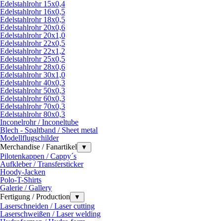
Edelstahlrohr 15x0,4
Edelstahlrohr 16x0,5
Edelstahlrohr 18x0,5
Edelstahlrohr 20x0,6
Edelstahlrohr 20x1,0
Edelstahlrohr 22x0,5
Edelstahlrohr 22x1,2
Edelstahlrohr 25x0,5
Edelstahlrohr 28x0,6
Edelstahlrohr 30x1,0
Edelstahlrohr 40x0,3
Edelstahlrohr 50x0,3
Edelstahlrohr 60x0,3
Edelstahlrohr 70x0,3
Edelstahlrohr 80x0,3
Inconelrohr / Inconeltube
Blech - Spaltband / Sheet metal
Modellflugschilder
Merchandise / Fanartikel
▼
Pilotenkappen / Cappy´s
Aufkleber / Transfersticker
Hoody-Jacken
Polo-T-Shirts
Galerie / Gallery
Fertigung / Production
▼
Laserschneiden / Laser cutting
Laserschweißen / Laser welding