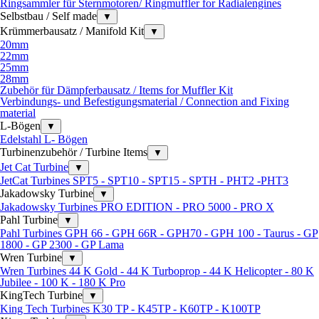
Ringsammler für Sternmotoren/ Ringmuffler for Radialengines
Selbstbau / Self made
▼
Krümmerbausatz / Manifold Kit
▼
20mm
22mm
25mm
28mm
Zubehör für Dämpferbausatz / Items for Muffler Kit
Verbindungs- und Befestigungsmaterial / Connection and Fixing
material
L-Bögen
▼
Edelstahl L- Bögen
Turbinenzubehör / Turbine Items
▼
Jet Cat Turbine
▼
JetCat Turbines SPT5 - SPT10 - SPT15 - SPTH - PHT2 -PHT3
Jakadowsky Turbine
▼
Jakadowsky Turbines PRO EDITION - PRO 5000 - PRO X
Pahl Turbine
▼
Pahl Turbines GPH 66 - GPH 66R - GPH70 - GPH 100 - Taurus - GP
1800 - GP 2300 - GP Lama
Wren Turbine
▼
Wren Turbines 44 K Gold - 44 K Turboprop - 44 K Helicopter - 80 K
Jubilee - 100 K - 180 K Pro
KingTech Turbine
▼
King Tech Turbines K30 TP - K45TP - K60TP - K100TP