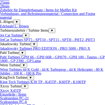
25mm
28mm
Zubehör für Dämpferbausatz / Items for Muffler Kit
Verbindungs- und Befestigungsmaterial / Connection and Fixing
material
L-Bögen
▼
Edelstahl L- Bögen
Turbinenzubehör / Turbine Items
▼
Jet Cat Turbine
▼
JetCat Turbines SPT5 - SPT10 - SPT15 - SPTH - PHT2 -PHT3
Jakadowsky Turbine
▼
Jakadowsky Turbines PRO EDITION - PRO 5000 - PRO X
Pahl Turbine
▼
Pahl Turbines GPH 66 - GPH 66R - GPH70 - GPH 100 - Taurus - GP
1800 - GP 2300 - GP Lama
Wren Turbine
▼
Wren Turbines 44 K Gold - 44 K Turboprop - 44 K Helicopter - 80 K
Jubilee - 100 K - 180 K Pro
KingTech Turbine
▼
King Tech Turbines K30 TP - K45TP - K60TP - K100TP
Xicoy Turbine
▼
Xicoy X45TP
Einzelteile / Items
Scaleauslass PC-21
Scaleauslass PC-6