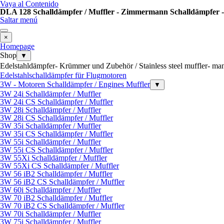
Vaya al Contenido
DLA 128 Schalldämpfer / Muffler - Zimmermann Schalldämpfer -
Saltar menú
×
Homepage
Shop
▼
Edelstahldämpfer- Krümmer und Zubehör / Stainless steel muffler- ma
Edelstahlschalldämpfer für Flugmotoren
3W - Motoren Schalldämpfer / Engines Muffler
▼
3W 24i Schalldämpfer / Muffler
3W 24i CS Schalldämpfer / Muffler
3W 28i Schalldämpfer / Muffler
3W 28i CS Schalldämpfer / Muffler
3W 35i Schalldämpfer / Muffler
3W 35i CS Schalldämpfer / Muffler
3W 55i Schalldämpfer / Muffler
3W 55i CS Schalldämpfer / Muffler
3W 55Xi Schalldämpfer / Muffler
3W 55Xi CS Schalldämpfer / Muffler
3W 56 iB2 Schalldämpfer / Muffler
3W 56 iB2 CS Schalldämpfer / Muffler
3W 60i Schalldämpfer / Muffler
3W 70 iB2 Schalldämpfer / Muffler
3W 70 iB2 CS Schalldämpfer / Muffler
3W 70i Schalldämpfer / Muffler
3W 75i Schalldämpfer / Muffler