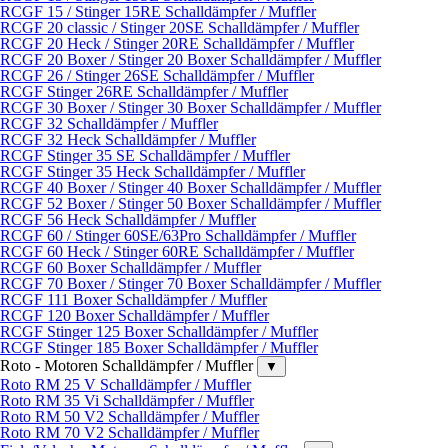
RCGF 15 / Stinger 15RE Schalldämpfer / Muffler
RCGF 20 classic / Stinger 20SE Schalldämpfer / Muffler
RCGF 20 Heck / Stinger 20RE Schalldämpfer / Muffler
RCGF 20 Boxer / Stinger 20 Boxer Schalldämpfer / Muffler
RCGF 26 / Stinger 26SE Schalldämpfer / Muffler
RCGF Stinger 26RE Schalldämpfer / Muffler
RCGF 30 Boxer / Stinger 30 Boxer Schalldämpfer / Muffler
RCGF 32 Schalldämpfer / Muffler
RCGF 32 Heck Schalldämpfer / Muffler
RCGF Stinger 35 SE Schalldämpfer / Muffler
RCGF Stinger 35 Heck Schalldämpfer / Muffler
RCGF 40 Boxer / Stinger 40 Boxer Schalldämpfer / Muffler
RCGF 52 Boxer / Stinger 50 Boxer Schalldämpfer / Muffler
RCGF 56 Heck Schalldämpfer / Muffler
RCGF 60 / Stinger 60SE/63Pro Schalldämpfer / Muffler
RCGF 60 Heck / Stinger 60RE Schalldämpfer / Muffler
RCGF 60 Boxer Schalldämpfer / Muffler
RCGF 70 Boxer / Stinger 70 Boxer Schalldämpfer / Muffler
RCGF 111 Boxer Schalldämpfer / Muffler
RCGF 120 Boxer Schalldämpfer / Muffler
RCGF Stinger 125 Boxer Schalldämpfer / Muffler
RCGF Stinger 185 Boxer Schalldämpfer / Muffler
Roto - Motoren Schalldämpfer / Muffler
▼
Roto RM 25 V Schalldämpfer / Muffler
Roto RM 35 Vi Schalldämpfer / Muffler
Roto RM 50 V2 Schalldämpfer / Muffler
Roto RM 70 V2 Schalldämpfer / Muffler