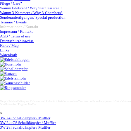
Pflege / Care?
Warum Edelstahl / Why Stainless steel?
Warum 3-Kammern / Why 3-Chambers?
Sonderanfertigungen/ Special production
Termine / Events
Informationen / Kontakt
▼
Impressum / Kontakt
AGB / Terms of use
Datenschutzhinweise
Karte / Map
Links
Warenkorb
3W 110 iB2 Schalldämpfer / Muffler
Shop > Edelstahldämpfer- Krümmer und Zubehör / Stainless steel muffler- manifolds and equipment >
3W - Motoren
Schalldämpfer / Engines Muffler
Saltar menú
×
3W 24i Schalldämpfer / Muffler
3W 24i CS Schalldämpfer / Muffler
3W 28i Schalldämpfer / Muffler