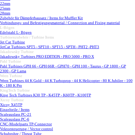
22mm
25mm
28mm
Zubehör für Dämpferbausatz / Items for Muffler Kit
Verbindungs- und Befestigungsmaterial / Connection and Fixing material
L-Bögen
▼
Edelstahl L- Bögen
Turbinenzubehör / Turbine Items
▼
Jet Cat Turbine
▼
JetCat Turbines SPT5 - SPT10 - SPT15 - SPTH - PHT2 -PHT3
Jakadowsky Turbine
▼
Jakadowsky Turbines PRO EDITION - PRO 5000 - PRO X
Pahl Turbine
▼
Pahl Turbines GPH 66 - GPH 66R - GPH70 - GPH 100 - Taurus - GP 1800 - GP
2300 - GP Lama
Wren Turbine
▼
Wren Turbines 44 K Gold - 44 K Turboprop - 44 K Helicopter - 80 K Jubilee - 100
K - 180 K Pro
KingTech Turbine
▼
King Tech Turbines K30 TP - K45TP - K60TP - K100TP
Xicoy Turbine
▼
Xicoy X45TP
Einzelteile / Items
Scaleauslass PC-21
Scaleauslass PC-6
CNC-Modelparts TP-Connector
Vektorsteuerung / Vector control
Schubrohre / Thrust Tube