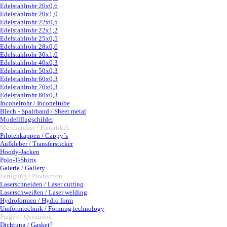
Edelstahlrohr 20x0,6
Edelstahlrohr 20x1,0
Edelstahlrohr 22x0,5
Edelstahlrohr 22x1,2
Edelstahlrohr 25x0,5
Edelstahlrohr 28x0,6
Edelstahlrohr 30x1,0
Edelstahlrohr 40x0,3
Edelstahlrohr 50x0,3
Edelstahlrohr 60x0,3
Edelstahlrohr 70x0,3
Edelstahlrohr 80x0,3
Inconelrohr / Inconeltube
Blech - Spaltband / Sheet metal
Modellflugschilder
Merchandise / Fanartikel
▼
Pilotenkappen / Cappy´s
Aufkleber / Transfersticker
Hoody-Jacken
Polo-T-Shirts
Galerie / Gallery
Fertigung / Production
▼
Laserschneiden / Laser cutting
Laserschweißen / Laser welding
Hydroformen / Hydro form
Umformtechnik / Forming technology
Fragen / Questions
▼
Dichtung / Gasket?