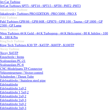
Jet Cat Turbine
▼
JetCat Turbines SPT5 - SPT10 - SPT15 - SPTH - PHT2 -PHT3
Jakadowsky Turbine
▼
Jakadowsky Turbines PRO EDITION - PRO 5000 - PRO X
Pahl Turbine
▼
Pahl Turbines GPH 66 - GPH 66R - GPH70 - GPH 100 - Taurus - GP 1800 - GP
2300 - GP Lama
Wren Turbine
▼
Wren Turbines 44 K Gold - 44 K Turboprop - 44 K Helicopter - 80 K Jubilee - 100
K - 180 K Pro
KingTech Turbine
▼
King Tech Turbines K30 TP - K45TP - K60TP - K100TP
Xicoy Turbine
▼
Xicoy X45TP
Einzelteile / Items
Scaleauslass PC-21
Scaleauslass PC-6
CNC-Modelparts TP-Connector
Vektorsteuerung / Vector control
Schubrohre / Thrust Tube
Edelstahlrohr / Stainless steel pipe
▼
Edelstahlrohr
Edelstahlrohr 1x0,2
Edelstahlrohr 1,5x0,2
Edelstahlrohr 2x0,2
Edelstahlrohr 2x0,3
Edelstahlrohr 3x0,2
Edelstahlrohr 3x0,3