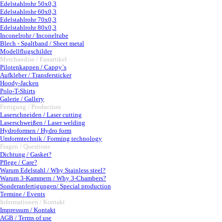
Edelstahlrohr 50x0,3
Edelstahlrohr 60x0,3
Edelstahlrohr 70x0,3
Edelstahlrohr 80x0,3
Inconelrohr / Inconeltube
Blech - Spaltband / Sheet metal
Modellflugschilder
Merchandise / Fanartikel
▼
Pilotenkappen / Cappy´s
Aufkleber / Transfersticker
Hoody-Jacken
Polo-T-Shirts
Galerie / Gallery
Fertigung / Production
▼
Laserschneiden / Laser cutting
Laserschweißen / Laser welding
Hydroformen / Hydro form
Umformtechnik / Forming technology
Fragen / Questions
▼
Dichtung / Gasket?
Pflege / Care?
Warum Edelstahl / Why Stainless steel?
Warum 3-Kammern / Why 3-Chambers?
Sonderanfertigungen/ Special production
Termine / Events
Informationen / Kontakt
▼
Impressum / Kontakt
AGB / Terms of use