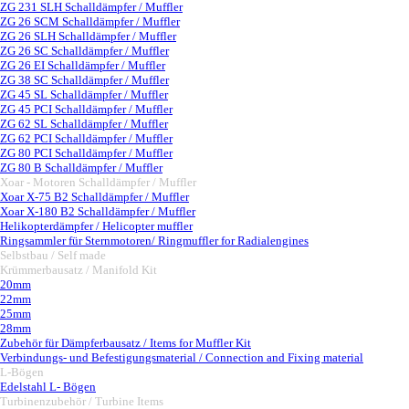
ZG 231 SLH Schalldämpfer / Muffler
ZG 26 SCM Schalldämpfer / Muffler
ZG 26 SLH Schalldämpfer / Muffler
ZG 26 SC Schalldämpfer / Muffler
ZG 26 EI Schalldämpfer / Muffler
ZG 38 SC Schalldämpfer / Muffler
ZG 45 SL Schalldämpfer / Muffler
ZG 45 PCI Schalldämpfer / Muffler
ZG 62 SL Schalldämpfer / Muffler
ZG 62 PCI Schalldämpfer / Muffler
ZG 80 PCI Schalldämpfer / Muffler
ZG 80 B Schalldämpfer / Muffler
Xoar - Motoren Schalldämpfer / Muffler
▼
Xoar X-75 B2 Schalldämpfer / Muffler
Xoar X-180 B2 Schalldämpfer / Muffler
Helikopterdämpfer / Helicopter muffler
Ringsammler für Sternmotoren/ Ringmuffler for Radialengines
Selbstbau / Self made
▼
Krümmerbausatz / Manifold Kit
▼
20mm
22mm
25mm
28mm
Zubehör für Dämpferbausatz / Items for Muffler Kit
Verbindungs- und Befestigungsmaterial / Connection and Fixing material
L-Bögen
▼
Edelstahl L- Bögen
Turbinenzubehör / Turbine Items
▼