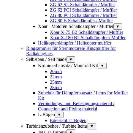
ZG 62 SL Schalldämpfer / Muffler
ZG 62 PCI Schalldämpfer / Muffler
ZG 80 PCI Schalldämpfer / Muffler
ZG 80 B Schalldämpfer / Muffler
Xoar - Motoren Schalldämpfer / Muffler
▼
Xoar X-75 B2 Schalldämpfer / Muffler
Xoar X-180 B2 Schalldämpfer / Muffler
Helikopterdämpfer / Helicopter muffler
Ringsammler für Sternmotoren/ Ringmuffler for
Radialengines
Selbstbau / Self made
▼
Krümmerbausatz / Manifold Kit
▼
20mm
22mm
25mm
28mm
Zubehör für Dämpferbausatz / Items for Muffler
Kit
Verbindungs- und Befestigungsmaterial /
Connection and Fixing material
L-Bögen
▼
Edelstahl L- Bögen
Turbinenzubehör / Turbine Items
▼
Jet Cat Turbine
▼