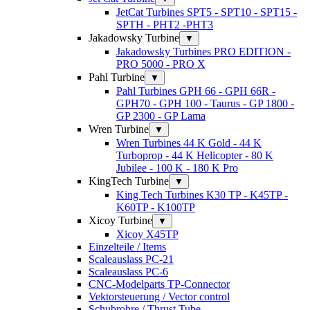
JetCat Turbines SPT5 - SPT10 - SPT15 -
SPTH - PHT2 -PHT3
Jakadowsky Turbine
▼
Jakadowsky Turbines PRO EDITION -
PRO 5000 - PRO X
Pahl Turbine
▼
Pahl Turbines GPH 66 - GPH 66R -
GPH70 - GPH 100 - Taurus - GP 1800 -
GP 2300 - GP Lama
Wren Turbine
▼
Wren Turbines 44 K Gold - 44 K
Turboprop - 44 K Helicopter - 80 K
Jubilee - 100 K - 180 K Pro
KingTech Turbine
▼
King Tech Turbines K30 TP - K45TP -
K60TP - K100TP
Xicoy Turbine
▼
Xicoy X45TP
Einzelteile / Items
Scaleauslass PC-21
Scaleauslass PC-6
CNC-Modelparts TP-Connector
Vektorsteuerung / Vector control
Schubrohre / Thrust Tube