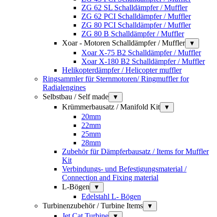
ZG 62 SL Schalldämpfer / Muffler
ZG 62 PCI Schalldämpfer / Muffler
ZG 80 PCI Schalldämpfer / Muffler
ZG 80 B Schalldämpfer / Muffler
Xoar - Motoren Schalldämpfer / Muffler
▼
Xoar X-75 B2 Schalldämpfer / Muffler
Xoar X-180 B2 Schalldämpfer / Muffler
Helikopterdämpfer / Helicopter muffler
Ringsammler für Sternmotoren/ Ringmuffler for
Radialengines
Selbstbau / Self made
▼
Krümmerbausatz / Manifold Kit
▼
20mm
22mm
25mm
28mm
Zubehör für Dämpferbausatz / Items for Muffler
Kit
Verbindungs- und Befestigungsmaterial /
Connection and Fixing material
L-Bögen
▼
Edelstahl L- Bögen
Turbinenzubehör / Turbine Items
▼
Jet Cat Turbine
▼