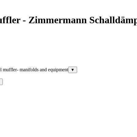
ffler - Zimmermann Schalldämpf
l muffler- manifolds and equipment
▼
▼