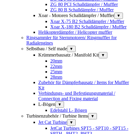
ZG 80 PCI Schalldämpfer / Muffler
ZG 80 B Schalldämpfer / Muffler
Xoar - Motoren Schalldämpfer / Muffler
▼
Xoar X-75 B2 Schalldämpfer / Muffler
Xoar X-180 B2 Schalldämpfer / Muffler
Helikopterdämpfer / Helicopter muffler
Ringsammler für Sternmotoren/ Ringmuffler for
Radialengines
Selbstbau / Self made
▼
Krümmerbausatz / Manifold Kit
▼
20mm
22mm
25mm
28mm
Zubehör für Dämpferbausatz / Items for Muffler
Kit
Verbindungs- und Befestigungsmaterial /
Connection and Fixing material
L-Bögen
▼
Edelstahl L- Bögen
Turbinenzubehör / Turbine Items
▼
Jet Cat Turbine
▼
JetCat Turbines SPT5 - SPT10 - SPT15 -
SPTH - PHT2 -PHT3