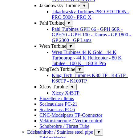
Jakadowsky Turbine
▼
Jakadowsky Turbines PRO EDITION -
PRO 5000 - PRO X
Pahl Turbine
▼
Pahl Turbines GPH 66 - GPH 66R -
GPH70 - GPH 100 - Taurus - GP 1800 -
GP 2300 - GP Lama
Wren Turbine
▼
Wren Turbines 44 K Gold - 44 K
Turboprop - 44 K Helicopter - 80 K
Jubilee - 100 K - 180 K Pro
KingTech Turbine
▼
King Tech Turbines K30 TP - K45TP -
K60TP - K100TP
Xicoy Turbine
▼
Xicoy X45TP
Einzelteile / Items
Scaleauslass PC-21
Scaleauslass PC-6
CNC-Modelparts TP-Connector
Vektorsteuerung / Vector control
Schubrohre / Thrust Tube
Edelstahlrohr / Stainless steel pipe
▼