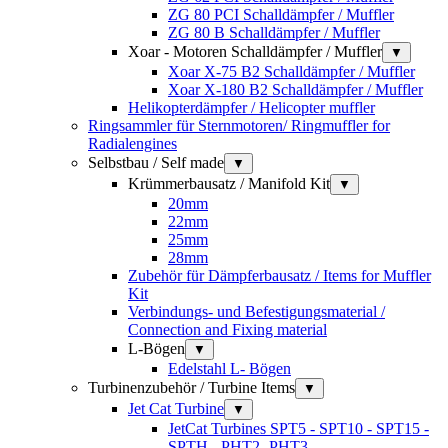
ZG 80 PCI Schalldämpfer / Muffler
ZG 80 B Schalldämpfer / Muffler
Xoar - Motoren Schalldämpfer / Muffler
▼
Xoar X-75 B2 Schalldämpfer / Muffler
Xoar X-180 B2 Schalldämpfer / Muffler
Helikopterdämpfer / Helicopter muffler
Ringsammler für Sternmotoren/ Ringmuffler for
Radialengines
Selbstbau / Self made
▼
Krümmerbausatz / Manifold Kit
▼
20mm
22mm
25mm
28mm
Zubehör für Dämpferbausatz / Items for Muffler
Kit
Verbindungs- und Befestigungsmaterial /
Connection and Fixing material
L-Bögen
▼
Edelstahl L- Bögen
Turbinenzubehör / Turbine Items
▼
Jet Cat Turbine
▼
JetCat Turbines SPT5 - SPT10 - SPT15 -
SPTH - PHT2 -PHT3