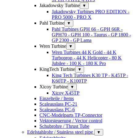
Jakadowsky Turbine
▼
Jakadowsky Turbines PRO EDITION -
PRO 5000 - PRO X
Pahl Turbine
▼
Pahl Turbines GPH 66 - GPH 66R -
GPH70 - GPH 100 - Taurus - GP 1800 -
GP 2300 - GP Lama
Wren Turbine
▼
Wren Turbines 44 K Gold - 44 K
Turboprop - 44 K Helicopter - 80 K
Jubilee - 100 K - 180 K Pro
KingTech Turbine
▼
King Tech Turbines K30 TP - K45TP -
K60TP - K100TP
Xicoy Turbine
▼
Xicoy X45TP
Einzelteile / Items
Scaleauslass PC-21
Scaleauslass PC-6
CNC-Modelparts TP-Connector
Vektorsteuerung / Vector control
Schubrohre / Thrust Tube
Edelstahlrohr / Stainless steel pipe
▼