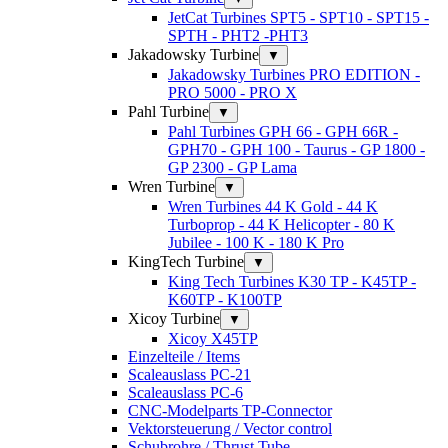
JetCat Turbines SPT5 - SPT10 - SPT15 -
SPTH - PHT2 -PHT3
Jakadowsky Turbine
▼
Jakadowsky Turbines PRO EDITION -
PRO 5000 - PRO X
Pahl Turbine
▼
Pahl Turbines GPH 66 - GPH 66R -
GPH70 - GPH 100 - Taurus - GP 1800 -
GP 2300 - GP Lama
Wren Turbine
▼
Wren Turbines 44 K Gold - 44 K
Turboprop - 44 K Helicopter - 80 K
Jubilee - 100 K - 180 K Pro
KingTech Turbine
▼
King Tech Turbines K30 TP - K45TP -
K60TP - K100TP
Xicoy Turbine
▼
Xicoy X45TP
Einzelteile / Items
Scaleauslass PC-21
Scaleauslass PC-6
CNC-Modelparts TP-Connector
Vektorsteuerung / Vector control
Schubrohre / Thrust Tube