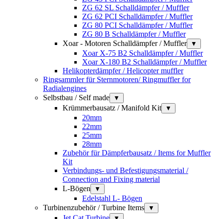
ZG 62 SL Schalldämpfer / Muffler
ZG 62 PCI Schalldämpfer / Muffler
ZG 80 PCI Schalldämpfer / Muffler
ZG 80 B Schalldämpfer / Muffler
Xoar - Motoren Schalldämpfer / Muffler
▼
Xoar X-75 B2 Schalldämpfer / Muffler
Xoar X-180 B2 Schalldämpfer / Muffler
Helikopterdämpfer / Helicopter muffler
Ringsammler für Sternmotoren/ Ringmuffler for
Radialengines
Selbstbau / Self made
▼
Krümmerbausatz / Manifold Kit
▼
20mm
22mm
25mm
28mm
Zubehör für Dämpferbausatz / Items for Muffler
Kit
Verbindungs- und Befestigungsmaterial /
Connection and Fixing material
L-Bögen
▼
Edelstahl L- Bögen
Turbinenzubehör / Turbine Items
▼
Jet Cat Turbine
▼