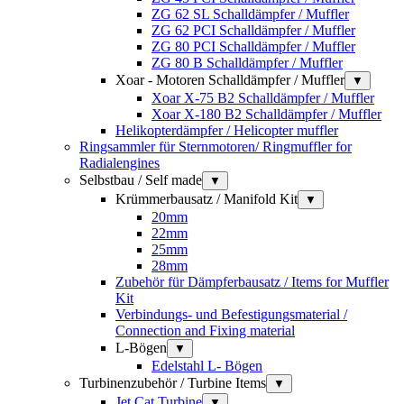
ZG 62 SL Schalldämpfer / Muffler
ZG 62 PCI Schalldämpfer / Muffler
ZG 80 PCI Schalldämpfer / Muffler
ZG 80 B Schalldämpfer / Muffler
Xoar - Motoren Schalldämpfer / Muffler
▼
Xoar X-75 B2 Schalldämpfer / Muffler
Xoar X-180 B2 Schalldämpfer / Muffler
Helikopterdämpfer / Helicopter muffler
Ringsammler für Sternmotoren/ Ringmuffler for
Radialengines
Selbstbau / Self made
▼
Krümmerbausatz / Manifold Kit
▼
20mm
22mm
25mm
28mm
Zubehör für Dämpferbausatz / Items for Muffler
Kit
Verbindungs- und Befestigungsmaterial /
Connection and Fixing material
L-Bögen
▼
Edelstahl L- Bögen
Turbinenzubehör / Turbine Items
▼
Jet Cat Turbine
▼