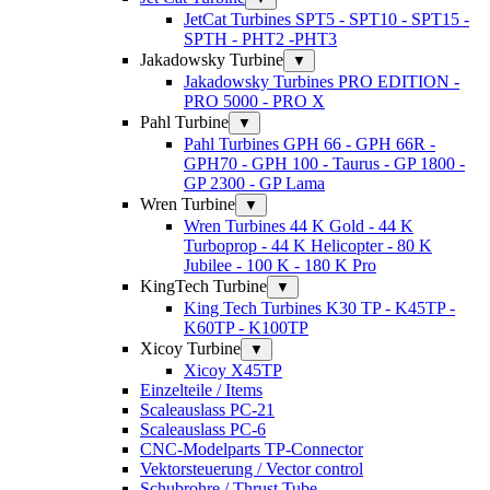
JetCat Turbines SPT5 - SPT10 - SPT15 -
SPTH - PHT2 -PHT3
Jakadowsky Turbine
▼
Jakadowsky Turbines PRO EDITION -
PRO 5000 - PRO X
Pahl Turbine
▼
Pahl Turbines GPH 66 - GPH 66R -
GPH70 - GPH 100 - Taurus - GP 1800 -
GP 2300 - GP Lama
Wren Turbine
▼
Wren Turbines 44 K Gold - 44 K
Turboprop - 44 K Helicopter - 80 K
Jubilee - 100 K - 180 K Pro
KingTech Turbine
▼
King Tech Turbines K30 TP - K45TP -
K60TP - K100TP
Xicoy Turbine
▼
Xicoy X45TP
Einzelteile / Items
Scaleauslass PC-21
Scaleauslass PC-6
CNC-Modelparts TP-Connector
Vektorsteuerung / Vector control
Schubrohre / Thrust Tube