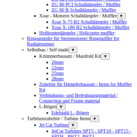
ZG 80 PCI Schalldämpfer / Muffler
ZG 80 B Schalldämpfer / Muffler
Xoar - Motoren Schalldämpfer / Muffler
▼
Xoar X-75 B2 Schalldämpfer / Muffler
Xoar X-180 B2 Schalldämpfer / Muffler
Helikopterdämpfer / Helicopter muffler
Ringsammler für Sternmotoren/ Ringmuffler for
Radialengines
Selbstbau / Self made
▼
Krümmerbausatz / Manifold Kit
▼
20mm
22mm
25mm
28mm
Zubehör für Dämpferbausatz / Items for Muffler
Kit
Verbindungs- und Befestigungsmaterial /
Connection and Fixing material
L-Bögen
▼
Edelstahl L- Bögen
Turbinenzubehör / Turbine Items
▼
Jet Cat Turbine
▼
JetCat Turbines SPT5 - SPT10 - SPT15 -
SPTH - PHT2 -PHT3